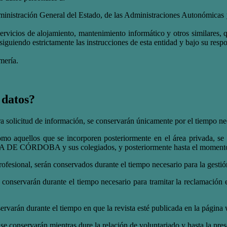
ministración General del Estado, de las Administraciones Autonómicas y 
 servicios de alojamiento, mantenimiento informático y otros similar
do estrictamente las instrucciones de esta entidad y bajo su respo
mería.
 datos?
a solicitud de información, se conservarán únicamente por el tiempo nec
como aquellos que se incorporen posteriormente en el área privada, se
CÓRDOBA y sus colegiados, y posteriormente hasta el momento de l
rofesional, serán conservados durante el tiempo necesario para la gestión
conservarán durante el tiempo necesario para tramitar la reclamación e
servarán durante el tiempo en que la revista esté publicada en la página
 se conservarán mientras dure la relación de voluntariado y hasta la pre