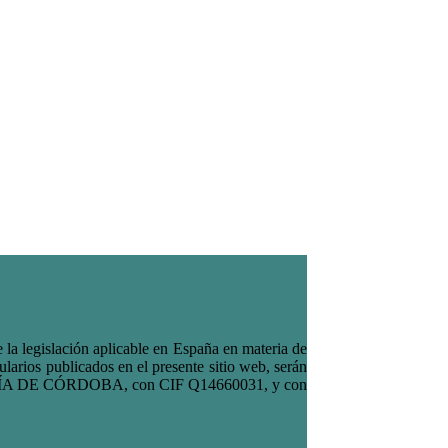
a legislación aplicable en España en materia de
larios publicados en el presente sitio web, serán
RMERÍA DE CÓRDOBA, con CIF Q14660031, y con