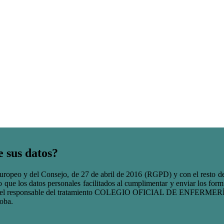
e sus datos?
peo y del Consejo, de 27 de abril de 2016 (RGPD) y con el resto de l
que los datos personales facilitados al cumplimentar y enviar los formu
vidades del responsable del tratamiento COLEGIO OFICIAL DE ENFE
doba.