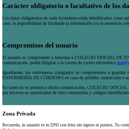
Carácter obligatorio o facultativo de los da
Los datos obligatorios de cada formulario están identificados como tal
caso, la imposibilidad de facilitarle la información y/o la asistencia sol
Compromisos del usuario
El usuario se compromete a informar a COLEGIO OFICIAL DE ENFE
comunicación, podrá dirigirse a la cuenta de correo electrónico
dpd@c
Igualmente, los enfermeros colegiados se comprometen a guardar
ENFERMERÍA DE CÓRDOBA en caso de pérdida, sustracción o acce
En tanto no se produzca dicha comunicación, COLEGIO OFICIAL 
por terceros no autorizados de tales contraseñas y códigos identificati
Zona Privada
Recuerda, tu usuario es tu DNI con letra sin signos ni puntos. Tu con