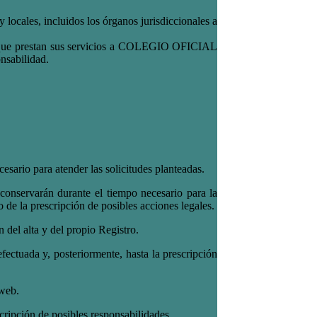
locales, incluidos los órganos jurisdiccionales a
es, que prestan sus servicios a COLEGIO OFICIAL
nsabilidad.
esario para atender las solicitudes planteadas.
 conservarán durante el tiempo necesario para la
a prescripción de posibles acciones legales.
 del alta y del propio Registro.
fectuada y, posteriormente, hasta la prescripción
 web.
scripción de posibles responsabilidades.