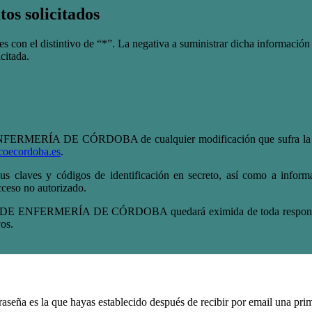
tos solicitados
es con el distintivo de “*”. La negativa a suministrar dicha informació
icitada.
RMERÍA DE CÓRDOBA de cualquier modificación que sufra la inform
oecordoba.es
.
 sus claves y códigos de identificación en secreto, así como a in
so no autorizado.
DE ENFERMERÍA DE CÓRDOBA quedará eximida de toda responsabili
vos.
traseña es la que hayas establecido después de recibir por email una pr