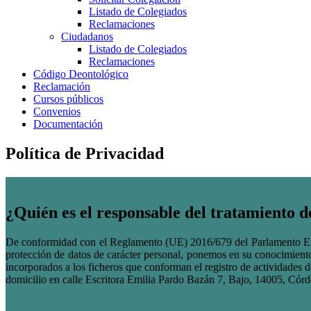
Listado de Colegiados
Reclamaciones
Ciudadanos
Listado de Colegiados
Reclamaciones
Código Deontológico
Reclamación
Cursos públicos
Convenios
Documentación
Política de Privacidad
¿Quién es el responsable del tratamiento d
De conformidad con el Reglamento (UE) 2016/679 del Parlamento Euro
protección de datos de carácter personal, ponemos en su conocimiento 
incorporados a los ficheros que conforman el registro de acti
domicilio en calle Escritora Emilia Pardo Bazán 7, Bajo, 14005, Cór